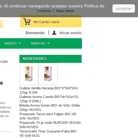
cas. Al continuar navegando aceptas nuestra Política de
aceptar
Contacto
Mapa Weeb
Ver Carrito:
vacío
Bienvenido
Iniciar sesión
VARIOS
MARCAS
NOVEDADES
O con
de
Galleta Vainilla-Naranja BIO*V*S/A*S/Gl
125gr R.EM
Galletas Avena Canela BIO*Ve*S/Az*Gl
125gr R.EMILI
stro
Bebida Avena Instan-BIO-Ve-S/Az-S/Aler
 toda su
200gr-NUVEG
tallada
Preparado Tacos para Fajitas BIO-VE-
ndo un
S/Al -NUVEG
Preparado 70 gr estilo BURGER VEGAN-
S/Al-NUVEG
Texturizado Tiras Guisante+Faba BIO-
VE-S/Al-NUG