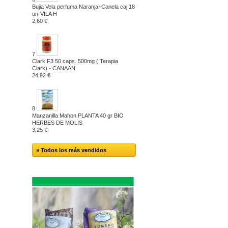
Bujia Vela perfuma Naranja+Canela caj 18
un-VILA H
2,60 €
7
Clark F3 50 caps. 500mg ( Terapia
Clark).- CANAAN
24,92 €
8
Manzanilla Mahon PLANTA 40 gr BIO
HERBES DE MOLIS
3,25 €
» Todos los más vendidos