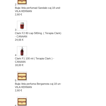
2
Bujia Vela perfumad Sandalo caj 18 und-
VILA HERMAN
2,60 €
3
Clark F2 80 cap 580mg. ( Terapia Clark)
- CANAAN
24,66 €
4
Clark F1 100 ml ( Terapia Clark ) -
CANAAN
18,00 €
5
Bujia Vela perfuma Bergamota caj 18 un-
VILA HERMAN
2,60 €
6