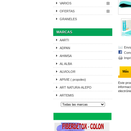
VARIOS
OFERTAS
GRANELES
MARCAS
AARTI
Envi
ADPAN
Comp
AHIMSA
Impr
AL ALBA
Más
ALVIOLOR
APIVIE ( propoleo)
Este pro
informaci
ART NATURA-ALEPO
electróni
ARTEMIS