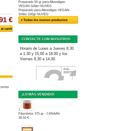
Preparado 50 gr para Albondigas-
VEGAN-S/Aler-NUVEG
Preparado para Albondigas-VEGAN-
S/Aler 100gr-NUVEG
91 €
» Todas los nuevos productos
CONTACTE CON NOSOTROS
Horario de Lunes a Jueves 8,30
a 1,30 y 15,00 a 18.00 y los
Viernes 8,30 a 14,00.
943-
638099
 correo
¡LO MÁS VENDIDO!
1
Fiberdetox 375 gr - CANAAN
38,50 €