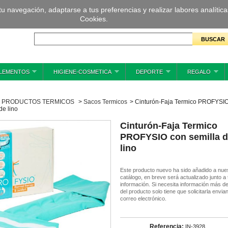
 tu navegación, adaptarse a tus preferencias y realizar labores analíti
Cookies.
LEMENTOS
HIGIENE-COSMETICA
DEPORTE
REGALO
PRODUCTOS TERMICOS
>
Sacos Termicos
>
Cinturón-Faja Termico PROFYSI
de lino
Cinturón-Faja Termico
PROFYSIO con semilla 
lino
Este producto nuevo ha sido añadido a nue
catálogo, en breve será actualizado junto a
información. Si necesita información más de
del producto solo tiene que solicitarla envia
correo electrónico.
Referencia:
IN-3928