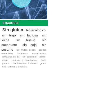
ETIQUETAS
Sin gluten
bio/ecologico
sin trigo
sin lactosa
sin
leche
sin huevo
sin
cacahuete
sin soja
sin
sesamo
sin frutos secos
aceites
esenciales
inciensos
endulzantes
lamparas de sal
sin colesterol
potito
algas
mueslis y hinchados
clark
potitos
condimentos
incienso
geles
eko
zumos y bebidas