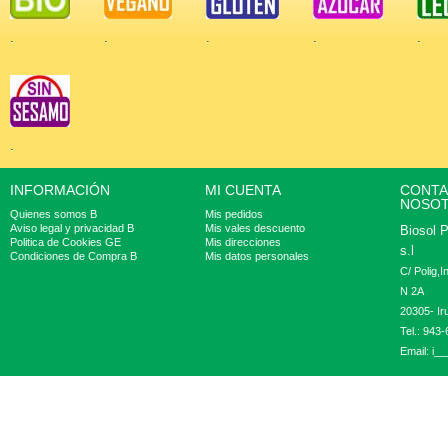
.
.
.
.
.
.
INFORMACIÓN
MI CUENTA
CONTA
NOSO
Quienes somos B
Mis pedidos
Aviso legal y privacidad B
Mis vales descuento
Biosol 
Politica de Cookies GE
Mis direcciones
s.l
Condiciones de Compra B
Mis datos personales
C/ Polig,
N 2A
20305- Ir
Tel.: 943
Email:
i__