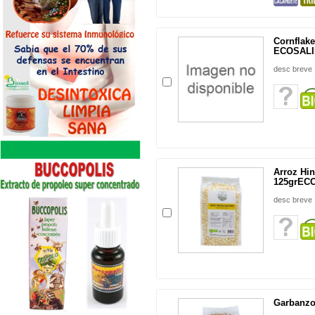
Cornflake
ECOSAL
desc breve
Arroz Hi
125grEC
desc breve
Garbanzo