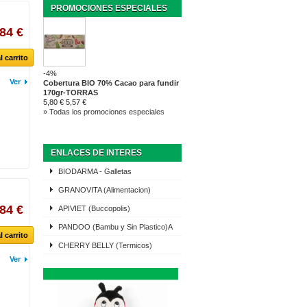
PROMOCIONES ESPECIALES
,84 €
l carrito
-4%
Ver
Cobertura BIO 70% Cacao para fundir
170gr-TORRAS
5,80 €
5,57 €
» Todas los promociones especiales
ENLACES DE INTERES
BIODARMA - Galletas
GRANOVITA (Alimentacion)
,84 €
APIVIET (Buccopolis)
PANDOO (Bambu y Sin Plastico)A
l carrito
CHERRY BELLY (Termicos)
Ver