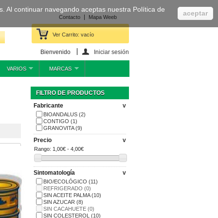
cas. Al continuar navegando aceptas nuestra Política de
aceptar
Contacto
Mapa Weeb
Ver Carrito:
vacío
Bienvenido
Iniciar sesión
VARIOS
MARCAS
FILTRO DE PRODUCTOS
Fabricante
v
BIOANDALUS
(2)
CONTIGO
(1)
GRANOVITA
(9)
Precio
v
Rango:
1,00€ - 4,00€
Sintomatología
v
BIO/ECOLÓGICO
(11)
REFRIGERADO
(0)
SIN ACEITE PALMA
(10)
SIN AZUCAR
(8)
SIN CACAHUETE
(0)
SIN COLESTEROL
(10)