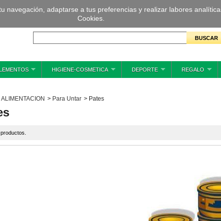
 tu navegación, adaptarse a tus preferencias y realizar labores analíti
Cookies.
LEMENTOS
HIGIENE-COSMETICA
DEPORTE
REGALO
ALIMENTACION
>
Para Untar
>
Pates
es
 productos.