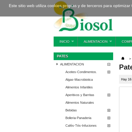
Este sitio web utiliza cookies propias y de terceros para optimizar
INICIO
ALIMENTACION
COMP
PATES
>
ALIMENTACION
Pat
Aceites-Condimentos.
Hay 16
Algas-Macrobiotica
Alimentos Infantiles
Aperitivos y Barritas
Alimentos Naturales
Bebidas
Bolleria-Panaderia
Cafés-Tés-Infuciones