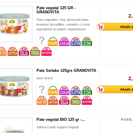
Pate vegetal 125 GR -
GRANOVITA
2
Pate vegetales muy apreciado para
preparar bocadillos, canapés o como
Añadir a
ingrediente en platos vegetarianos.
Pate Seitake 125grs GRANOVITA
2
desc breve
Añadir a
Pate vegetal BIO 125 gr -...
P.V.P.R.
Sabroso paté vegano original