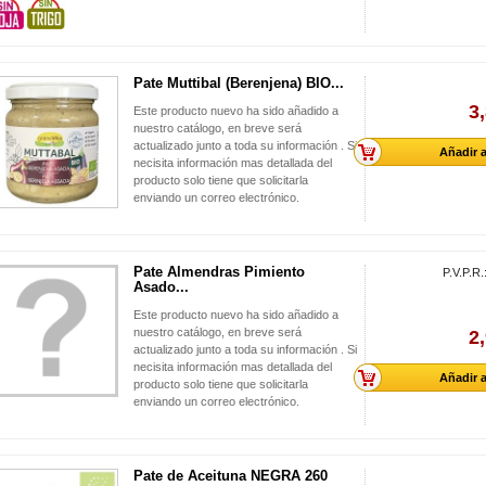
Pate Muttibal (Berenjena) BIO...
3
Este producto nuevo ha sido añadido a
nuestro catálogo, en breve será
actualizado junto a toda su información . Si
Añadir a
necisita información mas detallada del
producto solo tiene que solicitarla
enviando un correo electrónico.
Pate Almendras Pimiento
P.V.P.R.
Asado...
Este producto nuevo ha sido añadido a
nuestro catálogo, en breve será
2
actualizado junto a toda su información . Si
necisita información mas detallada del
Añadir a
producto solo tiene que solicitarla
enviando un correo electrónico.
Pate de Aceituna NEGRA 260