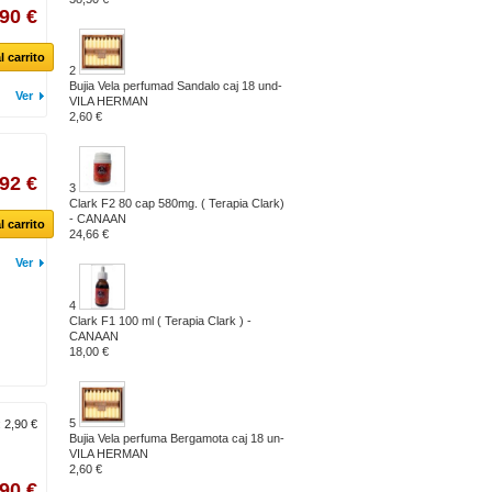
,90 €
l carrito
2
Bujia Vela perfumad Sandalo caj 18 und-
Ver
VILA HERMAN
2,60 €
,92 €
3
Clark F2 80 cap 580mg. ( Terapia Clark)
- CANAAN
l carrito
24,66 €
Ver
4
Clark F1 100 ml ( Terapia Clark ) -
CANAAN
18,00 €
5
:
2,90 €
Bujia Vela perfuma Bergamota caj 18 un-
VILA HERMAN
2,60 €
,90 €