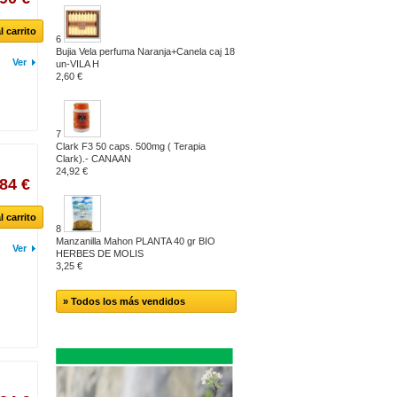
l carrito
6
Bujia Vela perfuma Naranja+Canela caj 18
Ver
un-VILA H
2,60 €
7
Clark F3 50 caps. 500mg ( Terapia
Clark).- CANAAN
24,92 €
,84 €
l carrito
8
Manzanilla Mahon PLANTA 40 gr BIO
Ver
HERBES DE MOLIS
3,25 €
» Todos los más vendidos