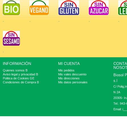
.
.
.
.
.
.
INFORMACIÓN
MI CUENTA
CONTA
NOSO
Quienes somos B
Mis pedidos
Aviso legal y privacidad B
Mis vales descuento
Biosol 
Politica de Cookies GE
Mis direcciones
s.l
Condiciones de Compra B
Mis datos personales
C/ Polig,
N 2A
20305- Ir
Tel.: 943
Email:
i__