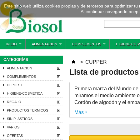
Este sitio web utiliza cookies propias y de terceros para optimizar tu
Al continuar navegando acepta
INICIO
ALIMENTACION
COMPLEMENTOS
HIGIENE-COS
CATEGORÍAS
>
CUPPER
ALIMENTACION
Lista de producto
COMPLEMENTOS
DEPORTE
Primera marca del Mundo de 
HIGIENE-COSMETICA
miramos el medio ambiente co
Cordón de algodón y el emb
REGALO
PRODUCTOS TERMICOS
Más
SIN PLASTICOS
VARIOS
OFERTAS