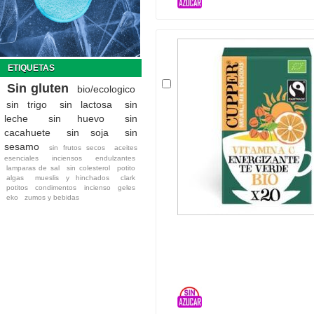
ETIQUETAS
Sin gluten
bio/ecologico
sin trigo
sin lactosa
sin
leche
sin huevo
sin
cacahuete
sin soja
sin
sesamo
sin frutos secos
aceites
esenciales
inciensos
endulzantes
lamparas de sal
sin colesterol
potito
algas
mueslis y hinchados
clark
potitos
condimentos
incienso
geles
eko
zumos y bebidas