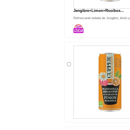
Jengibre+Limon+Rooibos...
Refrescante bebida de Jengibre, limón 