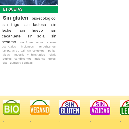
ETIQUETAS
Sin gluten
bio/ecologico
sin trigo
sin lactosa
sin
leche
sin huevo
sin
cacahuete
sin soja
sin
sesamo
sin frutos secos
aceites
esenciales
inciensos
endulzantes
lamparas de sal
sin colesterol
potito
algas
mueslis y hinchados
clark
potitos
condimentos
incienso
geles
eko
zumos y bebidas
.
.
.
.
.