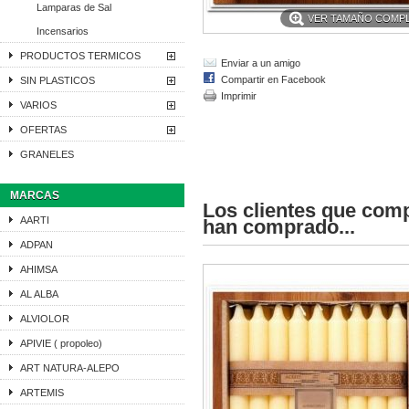
Lamparas de Sal
VER TAMAÑO COMP
Incensarios
PRODUCTOS TERMICOS
Enviar a un amigo
Compartir en Facebook
SIN PLASTICOS
Imprimir
VARIOS
OFERTAS
GRANELES
MARCAS
Los clientes que com
AARTI
han comprado...
ADPAN
AHIMSA
AL ALBA
ALVIOLOR
APIVIE ( propoleo)
ART NATURA-ALEPO
ARTEMIS