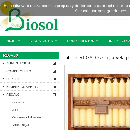
Este sitio web utiliza cookies propias y de terceros para optimizar tu
Al continuar navegando acepta
INICIO
ALIMENTACION
COMPLEMENTOS
HIGIENE-COS
REGALO
>
REGALO
>
Bujia Vela 
ALIMENTACION
COMPLEMENTOS
DEPORTE
HIGIENE-COSMETICA
REGALO
Incienso
Velas
Perfumes - Difusores
Otros Regalo