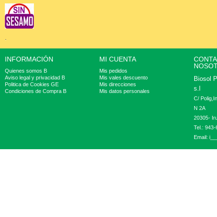
.
INFORMACIÓN
MI CUENTA
CONTA
NOSO
Quienes somos B
Mis pedidos
Aviso legal y privacidad B
Mis vales descuento
Biosol 
Politica de Cookies GE
Mis direcciones
s.l
Condiciones de Compra B
Mis datos personales
C/ Polig,
N 2A
20305- Ir
Tel.: 943
Email:
i__