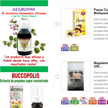
Pausa Cio
Multipack
Este produc
nuestro cat
actualizado 
necisita inf
producto sol
enviando un
Magdalen
SIN...
Este produc
nuestro cat
actualizado 
necisita inf
producto sol
enviando un