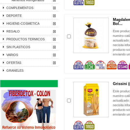
Alimentos Refrigerados
COMPLEMENTOS
DEPORTE
Magdalena
Bol...
HIGIENE-COSMETICA
Este produc
REGALO
nuestro cat
PRODUCTOS TERMICOS
actualizado 
necisita inf
SIN PLASTICOS
producto sol
enviando un
VARIOS
OFERTAS
GRANELES
Grissini 
Este produc
nuestro cat
actualizado 
necisita inf
producto sol
enviando un