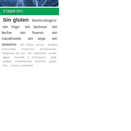
ETIQUETAS
Sin gluten
bio/ecologico
sin trigo
sin lactosa
sin
leche
sin huevo
sin
cacahuete
sin soja
sin
sesamo
sin frutos secos
aceites
esenciales
inciensos
endulzantes
lamparas de sal
sin colesterol
potito
algas
mueslis y hinchados
clark
potitos
condimentos
incienso
geles
eko
zumos y bebidas