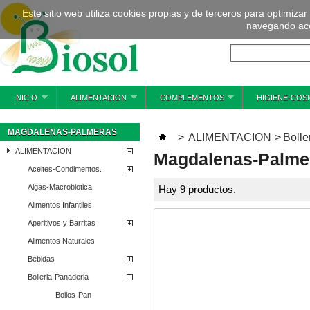
Este sitio web utiliza cookies propias y de terceros para optimizar
navegando ace
INICIO
ALIMENTACION
COMPLEMENTOS
HIGIENE-COS
MAGDALENAS-PALMERAS
>
ALIMENTACION
>
Bolle
ALIMENTACION
Magdalenas-Palme
Aceites-Condimentos.
Algas-Macrobiotica
Hay 9 productos.
Alimentos Infantiles
Aperitivos y Barritas
Alimentos Naturales
Bebidas
Bolleria-Panaderia
Bollos-Pan