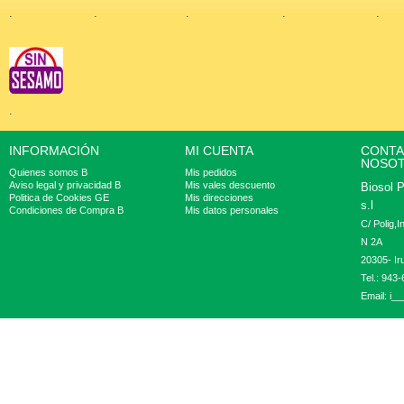
.
.
.
.
.
.
INFORMACIÓN
MI CUENTA
CONTA
NOSO
Quienes somos B
Mis pedidos
Aviso legal y privacidad B
Mis vales descuento
Biosol 
Politica de Cookies GE
Mis direcciones
s.l
Condiciones de Compra B
Mis datos personales
C/ Polig,
N 2A
20305- Ir
Tel.: 943
Email:
i__