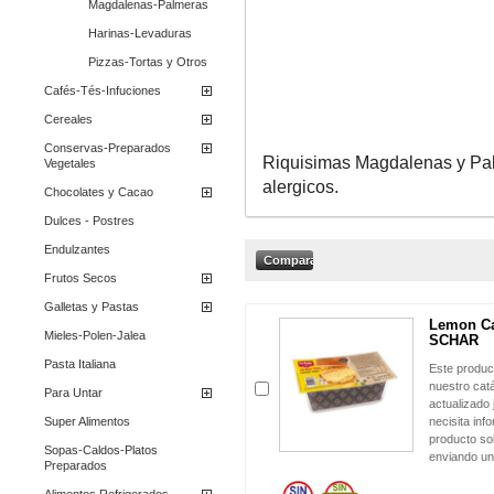
Magdalenas-Palmeras
Harinas-Levaduras
Pizzas-Tortas y Otros
Cafés-Tés-Infuciones
Cereales
Conservas-Preparados
Riquisimas Magdalenas y Palm
Vegetales
alergicos.
Chocolates y Cacao
Dulces - Postres
Endulzantes
Frutos Secos
Galletas y Pastas
Lemon Ca
Mieles-Polen-Jalea
SCHAR
Pasta Italiana
Este produc
nuestro cat
Para Untar
actualizado 
Super Alimentos
necisita inf
producto sol
Sopas-Caldos-Platos
enviando un
Preparados