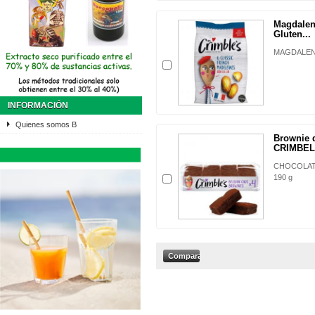
Magdale
Gluten...
MAGDALENA
INFORMACIÓN
Quienes somos B
Brownie 
CRIMBELS
CHOCOLAT
190 g