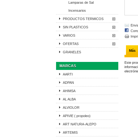
Lamparas de Sal
Incensarios
PRODUCTOS TERMICOS
Envi
SIN PLASTICOS
Comp
VARIOS
Impr
OFERTAS
Más
GRANELES
Este pro
MARCAS
informaci
electróni
AARTI
ADPAN
AHIMSA
AL ALBA
ALVIOLOR
APIVIE ( propoleo)
ART NATURA-ALEPO
ARTEMIS