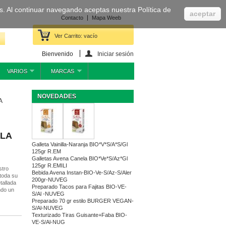
cas. Al continuar navegando aceptas nuestra Política de
aceptar
Contacto
Mapa Weeb
Ver Carrito:
vacío
Bienvenido
Iniciar sesión
VARIOS
MARCAS
NOVEDADES
A
ILA
Galleta Vainilla-Naranja BIO*V*S/A*S/Gl
125gr R.EM
Galletas Avena Canela BIO*Ve*S/Az*Gl
125gr R.EMILI
stro
Bebida Avena Instan-BIO-Ve-S/Az-S/Aler
 toda su
200gr-NUVEG
tallada
Preparado Tacos para Fajitas BIO-VE-
ndo un
S/Al -NUVEG
Preparado 70 gr estilo BURGER VEGAN-
S/Al-NUVEG
Texturizado Tiras Guisante+Faba BIO-
VE-S/Al-NUG