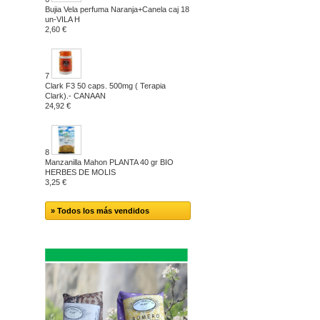
Bujia Vela perfuma Naranja+Canela caj 18
un-VILA H
2,60 €
7
Clark F3 50 caps. 500mg ( Terapia
Clark).- CANAAN
24,92 €
8
Manzanilla Mahon PLANTA 40 gr BIO
HERBES DE MOLIS
3,25 €
» Todos los más vendidos