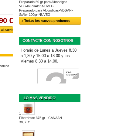
Preparado 50 gr para Albondigas-
VEGAN-S/Aler-NUVEG
Preparado para Albondigas-VEGAN-
S/Aler 100gr-NUVEG
90 €
» Todas los nuevos productos
CONTACTE CON NOSOTROS
Horario de Lunes a Jueves 8,30
a 1,30 y 15,00 a 18.00 y los
Viernes 8,30 a 14,00.
 correo
943-
638099
¡LO MÁS VENDIDO!
1
Fiberdetox 375 gr - CANAAN
38,50 €