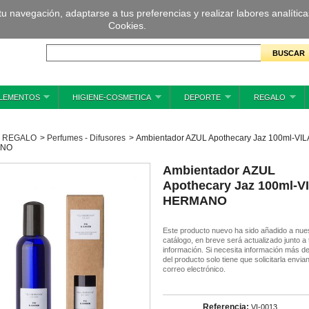
 tu navegación, adaptarse a tus preferencias y realizar labores analíti
Cookies.
LEMENTOS
HIGIENE-COSMETICA
DEPORTE
REGALO
REGALO
>
Perfumes - Difusores
>
Ambientador AZUL Apothecary Jaz 100ml-VIL
ANO
Ambientador AZUL
Apothecary Jaz 100ml-V
HERMANO
Este producto nuevo ha sido añadido a nue
catálogo, en breve será actualizado junto a
información. Si necesita información más de
del producto solo tiene que solicitarla envia
correo electrónico.
Referencia:
VI-0013