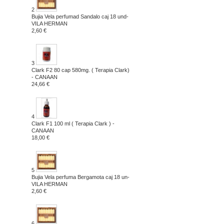
2
Bujia Vela perfumad Sandalo caj 18 und-
VILA HERMAN
2,60 €
3
Clark F2 80 cap 580mg. ( Terapia Clark)
- CANAAN
24,66 €
4
Clark F1 100 ml ( Terapia Clark ) -
CANAAN
18,00 €
5
Bujia Vela perfuma Bergamota caj 18 un-
VILA HERMAN
2,60 €
6